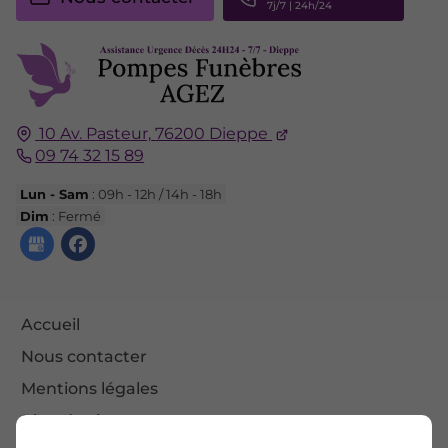
10 Av. Pasteur,
76200
Dieppe
09 74 32 15 89
Lun - Sam
: 09h - 12h / 14h - 18h
Dim
: Fermé
Accueil
Nous contacter
Mentions légales
Plan du site