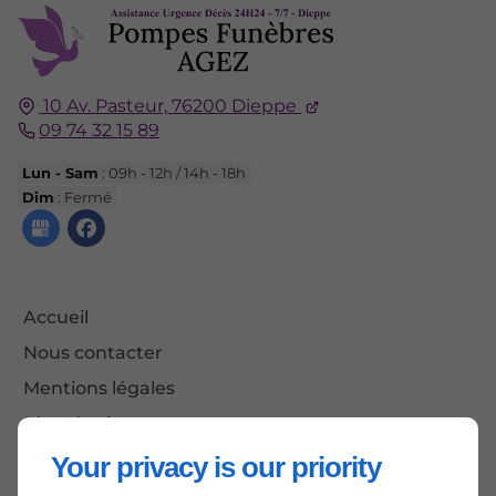
10 Av. Pasteur,
76200
Dieppe
09 74 32 15 89
Lun - Sam
: 09h - 12h / 14h - 18h
Dim
: Fermé
Accueil
Nous contacter
Mentions légales
Plan du site
Your privacy is our priority